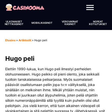
ULKOMAISET
VEROVAPAAT
NOPEAT
MOBIILIKASINOT
NETTIKASINOT
KASINOT
KOTIUTUKSET
Etusivu
»
Artikkelit
»
Hugo peli
Hugo peli
Elettiin 1990-lukua, kun Hugo peli ilmestyi perheiden
olohuoneeseen. Hugo peikko oli pieni olento, joka seikkaili
tuolloin tanskalaisessa pelisarjassa. Myös suomalaiset
pääsivät osallistumaan peliin jopa tv:n välityksellä, joka
sinällään on melkoinen ihme. Mikäli yhtään muistat, niin
tuolloin ei juurikaan ollut älypuhelimia, joten peliä ohjattiin
silloin numeronäppäimillä sillä tyylillä kuin puhelin olisi ollut
peliohjain. Jos vielä kerron, että tuon aikainen videopeli oli
yksinkertainen ja sitä pelattiin suorassa tv -lähetyksessä, voit