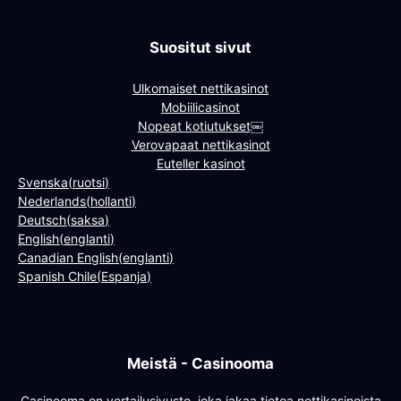
Suositut sivut
Ulkomaiset nettikasinot
Mobiilicasinot
Nopeat kotiutukset￼
Verovapaat nettikasinot
Euteller kasinot
Svenska
(
ruotsi
)
Nederlands
(
hollanti
)
Deutsch
(
saksa
)
English
(
englanti
)
Canadian English
(
englanti
)
Spanish Chile
(
Espanja
)
Meistä - Casinooma
Casinooma on vertailusivusto, joka jakaa tietoa nettikasinoista