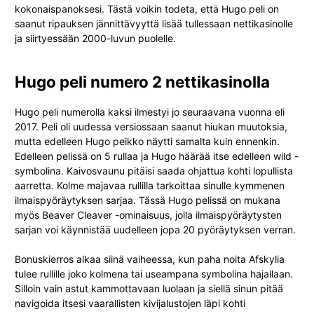
kokonaispanoksesi. Tästä voikin todeta, että Hugo peli on
saanut ripauksen jännittävyyttä lisää tullessaan nettikasinolle
ja siirtyessään 2000-luvun puolelle.
Hugo peli numero 2 nettikasinolla
Hugo peli numerolla kaksi ilmestyi jo seuraavana vuonna eli
2017. Peli oli uudessa versiossaan saanut hiukan muutoksia,
mutta edelleen Hugo peikko näytti samalta kuin ennenkin.
Edelleen pelissä on 5 rullaa ja Hugo häärää itse edelleen wild -
symbolina. Kaivosvaunu pitäisi saada ohjattua kohti lopullista
aarretta. Kolme majavaa rullilla tarkoittaa sinulle kymmenen
ilmaispyöräytyksen sarjaa. Tässä Hugo pelissä on mukana
myös Beaver Cleaver -ominaisuus, jolla ilmaispyöräytysten
sarjan voi käynnistää uudelleen jopa 20 pyöräytyksen verran.
Bonuskierros alkaa siinä vaiheessa, kun paha noita Afskylia
tulee rullille joko kolmena tai useampana symbolina hajallaan.
Silloin vain astut kammottavaan luolaan ja siellä sinun pitää
navigoida itsesi vaarallisten kivijalustojen läpi kohti