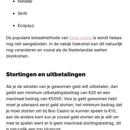
Neteller
Skrill
Ecopayz
De populaire betaalmethode van
iDeal casino
is wordt helaas
nog niet aangeboden. In de nabije toekomst kan dit natuurlijk
nog veranderen en vooral als de Nederlandse wetten
doorkomen.
Stortingen en uitbetalingen
Als je de winsten van je gewonnen geld wilt uitbetalen, dan
geldt een minimum uitbetalingsbedrag van €20 en een
maximaal bedrag van €5000. Voor je geld gewonnen hebt
moet je uiteraard eerst geld storten, het minimum bedrag dat
je moet storten om bij Boo Casino te kunnen spelen is €10,
aan de andere kant kun je zoveel geld storten als je wilt om
mee te spelen want er is geen maximaal stortingsbedrag, dit
is natuurlijk een top pluspunt.