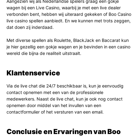
Aangezien wij als Nederlandse spelers graag een gokje
wagen bij een Live Casino, waarbij je met een live dealer
verbonden bent, hebben wij uiteraard gekeken of Boo Casino
live casino spellen aanbiedt. En we kunnen met trots zeggen,
dat doen zij inderdaad.
Met diverse spellen als Roulette, BlackJack en Baccarat kun
je hier gezellig een gokje wagen en je bevinden in een casino
wereld die bijna de realiteit uitstraalt.
Klantenservice
Via de live chat die 24/7 beschikbaar is, kun je eenvoudig
contact opnemen met een van de professionele
medewerkers. Naast de live chat, kun je ook nog contact
opnemen door middel van het invullen van een
contactformulier of het versturen van een email.
Conclusie en Ervaringen van Boo