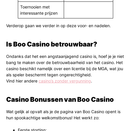
Toernooien met
interessante prijzen
Verderop gaan we verder in op deze voor- en nadelen.
Is Boo Casino betrouwbaar?
Ondanks dat het een angstaanjagend casino is, hoef je je niet
bang te maken over de betrouwbaarheid van het casino. Het
casino beschikt namelijk over een licentie bij de MGA, wat jou
als speler beschermt tegen ongerechtigheid.
Vind hier andere
casino’s zonder vergunning
.
Casino Bonussen van Boo Casino
Wat gelijk al opvalt als je de pagina van Boo Casino opent is
hun spookachtige welkomstbonus! Het werkt zo:
Eerste storting;