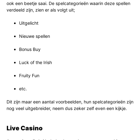
ook een beetje saai. De spelcategorieën waarin deze spellen
verdeeld zijn, zien er als volgt uit;
Uitgelicht
Nieuwe spellen
Bonus Buy
Luck of the Irish
Fruity Fun
etc.
Dit zijn maar een aantal voorbeelden, hun spelcategorieën zijn
nog veel uitgebreider, neem dus zeker zelf even een kijkje.
Live Casino