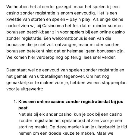
We hebben het al eerder gezegd, maar het spelen bij een
casino zonder registratie is enorm eenvoudig. Het is een
kwestie van storten en spelen – pay n play. Als enige kleine
nadeel zien wij bij Casinooma het feit dat er minder soorten
bonussen beschikbaar zijn voor spelers bij een online casino
zonder registratie. Een welkomstbonus is een van die
bonussen die je niet zult ontvangen, maar minder soorten
bonussen betekent niet dat er helemaal geen bonussen zijn.
We komen hier verderop nog op terug, lees snel verder.
Daar staat wel de eenvoud van spelen zonder registratie en
het gemak van uitbetalingen tegenover. Om het nog
gemakkelijker te maken voor je, hebben we een stappenplan
voor je uitgewerkt:
Kies een online casino zonder registratie dat bij jou
past
Net als bij elk ander casino, kun je ook bij een casino
zonder registratie het spelaanbod al zien voor je een
storting maakt. Op deze manier kun je uitgebreid je tijd
nemen om een goede keuze te maken. Maar we