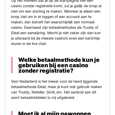
Op het moment dat je op de startpagina van een
casino zonder registratie komt, zul je gelijk de knop al
zien om een storting te maken. Wanneer je alleen een
knop ziet om in te loggen of een account aan te
maken, dan betreft het waarschijnlijk een normaal
casino. Daarnaast zijn betaalmethodes als Trustly of
iDeal een aanwijzing. Mocht je niet zeker zijn dan kun
je uiteraard bij de meeste casino’s even een berichtje
sturen in de live chat.
Welke betaalmethode kun je
gebruiken bij een casino
zonder registratie?
Voor Nederland is het meest voor de hand liggende
betaalmethode iDeal, maar je kunt ook gebruik maken
van Trustly, Neteller, Skrill, etc. Het aanbod aan dit
soort betaalmiddelen is vrij uitgebreid.
Moet ik al mijn gewonnen