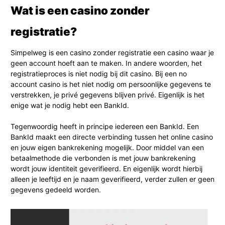
Wat is een casino zonder
registratie?
Simpelweg is een casino zonder registratie een casino waar je
geen account hoeft aan te maken. In andere woorden, het
registratieproces is niet nodig bij dit casino. Bij een no
account casino is het niet nodig om persoonlijke gegevens te
verstrekken, je privé gegevens blijven privé. Eigenlijk is het
enige wat je nodig hebt een BankId.
Tegenwoordig heeft in principe iedereen een BankId. Een
BankId maakt een directe verbinding tussen het online casino
en jouw eigen bankrekening mogelijk. Door middel van een
betaalmethode die verbonden is met jouw bankrekening
wordt jouw identiteit geverifieerd. En eigenlijk wordt hierbij
alleen je leeftijd en je naam geverifieerd, verder zullen er geen
gegevens gedeeld worden.