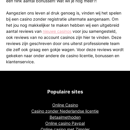
een flink aantal bonussen! Wat wil je nog meer?!
Aangezien ons leven al druk genoeg is, vinden wij het spelen
bij een casino zonder registratie uitermate aangenaam. Om
het jou nog makkelijker te maken hebben wij een uitgebreid
aantal reviews van
nieuwe casinos
voor jou samengesteld,
ook reviews van no account casinos zijn hier te vinden. Deze
reviews zijn geschreven door ons uiterst professionele team
die zelf ook graag een gokje wagen. Voor deze reviews wordt
gekeken naar onder andere de casino licentie, bonussen en
klantenservice.
Populaire sites
Online Casino
Casino zonder Nederlandse licentie
Betaalmethoden
Online casino Paypal
Online casino met Zimpler