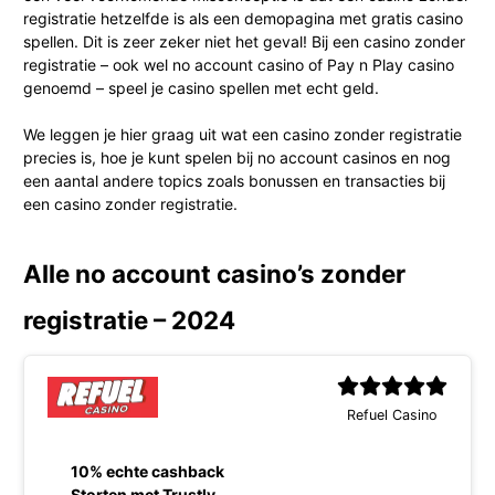
registratie hetzelfde is als een demopagina met gratis casino
spellen. Dit is zeer zeker niet het geval! Bij een casino zonder
registratie – ook wel no account casino of Pay n Play casino
genoemd – speel je casino spellen met echt geld.
We leggen je hier graag uit wat een casino zonder registratie
precies is, hoe je kunt spelen bij no account casinos en nog
een aantal andere topics zoals bonussen en transacties bij
een casino zonder registratie.
Alle no account casino’s zonder
registratie – 2024
Refuel Casino
10% echte cashback
Storten met Trustly