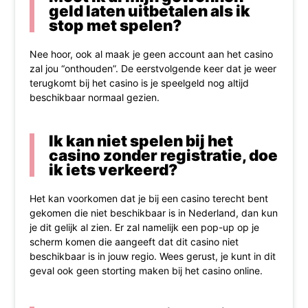
geld laten uitbetalen als ik
stop met spelen?
Nee hoor, ook al maak je geen account aan het casino
zal jou “onthouden”. De eerstvolgende keer dat je weer
terugkomt bij het casino is je speelgeld nog altijd
beschikbaar normaal gezien.
Ik kan niet spelen bij het
casino zonder registratie, doe
ik iets verkeerd?
Het kan voorkomen dat je bij een casino terecht bent
gekomen die niet beschikbaar is in Nederland, dan kun
je dit gelijk al zien. Er zal namelijk een pop-up op je
scherm komen die aangeeft dat dit casino niet
beschikbaar is in jouw regio. Wees gerust, je kunt in dit
geval ook geen storting maken bij het casino online.