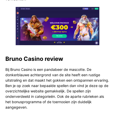
Bruno Casino review
Bij Bruno Casino is een pandabeer de mascotte. De
donkerblauwe achtergrond van de site heeft een rustige
uitstraling en dat maakt het gokken een ontspannen ervaring.
Ben je op zoek naar bepaalde spellen dan vind je deze op de
overzichtelijke website gemakkelijk. De spellen zijn
onderverdeeld in categorieën. Ook de aparte rubrieken als
het bonusprogramma of de toernooien zijn duidelijk
aangegeven.