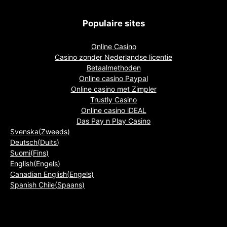
Populaire sites
Online Casino
Casino zonder Nederlandse licentie
Betaalmethoden
Online casino Paypal
Online casino met Zimpler
Trustly Casino
Online casino iDEAL
Das Pay n Play Casino
Svenska
(
Zweeds
)
Deutsch
(
Duits
)
Suomi
(
Fins
)
English
(
Engels
)
Canadian English
(
Engels
)
Spanish Chile
(
Spaans
)