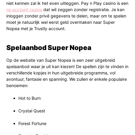
niet kennen zal ik het even uitleggen. Pay n Play casino is een
no account casino
dat wil zeggen zonder registratie. Je kan
inloggen zonder privé gegevens te delen, maar om te spelen
moet je natuurlijk wel eerst geld overmaken naar Super
Nopea met je Trustly account.
Spelaanbod Super Nopea
Op de website van Super Nopea is een zeer uitgebreid
spelaanbod waar je uit kan kiezen! De spellen zijn te vinden in
verschillende kopjes in hun uitgebreide programma, vol
avontuur, fantasie en spanning. We zullen er enkele populaire
benoemen:
Hot to Burn
Crystal Quest
Forest Fortune