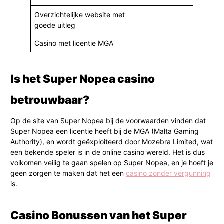
Overzichtelijke website met
goede uitleg
Casino met licentie MGA
Is het Super Nopea casino
betrouwbaar?
Op de site van Super Nopea bij de voorwaarden vinden dat
Super Nopea een licentie heeft bij de MGA (Malta Gaming
Authority), en wordt geëxploiteerd door Mozebra Limited, wat
een bekende speler is in de online casino wereld. Het is dus
volkomen veilig te gaan spelen op Super Nopea, en je hoeft je
geen zorgen te maken dat het een
casino zonder vergunning
is.
Casino Bonussen van het Super