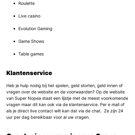
Roulette
Live casino
Evolution Gaming
Game Shows
Table games
Klantenservice
Heb je hulp nodig bij het spelen, geld storten, geld innen of
vragen over de website en de voorwaarden? Op de website
van Super Nopea staat een lijstje met de meest voorkomende
vragen maar dit kan ook via de klantenservice. Per e mail of
als je direct live contact wilt kan dat via de chat. Ze zijn 24
uur per dag bereikbaar voor al uw vragen.