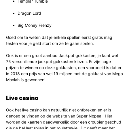
Templar Tumble
Dragon Lord
Big Money Frenzy
Goed om te weten dat je enkele spellen eerst gratis mag
testen voor je geld stort om ze te gaan spelen.
Ook is er een groot aanbod Jackpot gokkasten, je kunt wel
75 verschillende jackpot gokkasten kiezen. Er zijn hoge
prijzen te winnen op deze gokkasten, een voorbeeld is dat er
in 2018 een prijs van wel 19 miljoen met de gokkast van Mega
Moolah is gewonnen!
Live casino
Ook het live casino kan natuurlijk niet ontbreken en er is
genoeg te vinden op de website van Super Nopea. Hier
worden de kaarten daadwerkelijk door een croupier geschud
die de bal laat rollen in het roulettewiel. Dit geeft meer het