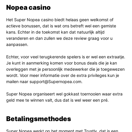
Nopea casino
Het Super Nopea casino biedt helaas geen welkomst of
actieve bonussen, dat is wat ons betreft wel een gemiste
kans. Echter in de toekomst kan dat natuurlijk altijd
veranderen en dan zullen we deze review graag voor u
aanpassen.
Echter, voor veel terugkerende spelers is er wel een extraatje.
Je kunt in aanmerking komen voor bonus deals die je kan
overleggen met je persoonlijk medewerker die je toegewezen
wordt. Voor meer informatie over de extra privileges kun je
mailen naar support@Supernopea.com.
Super Nopea organiseert wel gokkast toernooien waar extra
geld mee te winnen valt, dus dat is wel weer een pré.
Betalingsmethodes
Super Nopea werkt op het moment met Trustly, dat is een