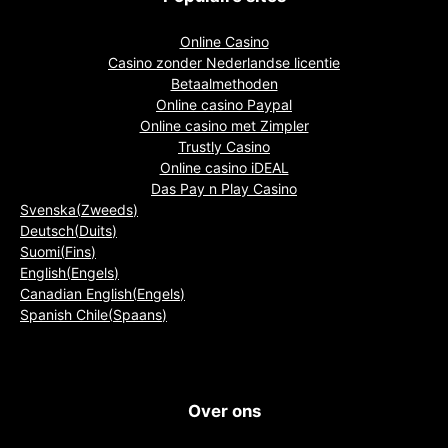
Online Casino
Casino zonder Nederlandse licentie
Betaalmethoden
Online casino Paypal
Online casino met Zimpler
Trustly Casino
Online casino iDEAL
Das Pay n Play Casino
Svenska
(
Zweeds
)
Deutsch
(
Duits
)
Suomi
(
Fins
)
English
(
Engels
)
Canadian English
(
Engels
)
Spanish Chile
(
Spaans
)
Over ons