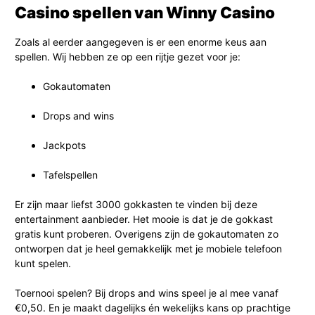
Casino spellen van Winny Casino
Zoals al eerder aangegeven is er een enorme keus aan
spellen. Wij hebben ze op een rijtje gezet voor je:
Gokautomaten
Drops and wins
Jackpots
Tafelspellen
Er zijn maar liefst 3000 gokkasten te vinden bij deze
entertainment aanbieder. Het mooie is dat je de gokkast
gratis kunt proberen. Overigens zijn de gokautomaten zo
ontworpen dat je heel gemakkelijk met je mobiele telefoon
kunt spelen.
Toernooi spelen? Bij drops and wins speel je al mee vanaf
€0,50. En je maakt dagelijks én wekelijks kans op prachtige