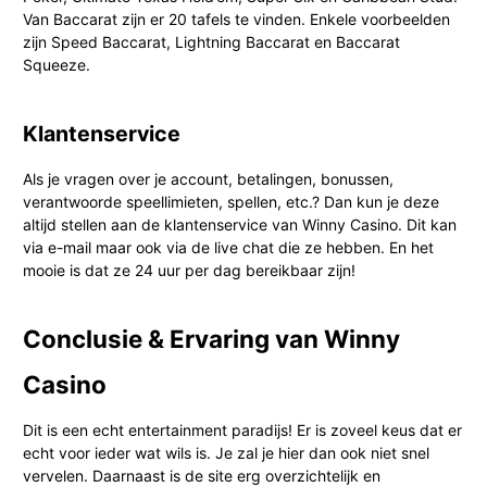
Van Baccarat zijn er 20 tafels te vinden. Enkele voorbeelden
zijn Speed Baccarat, Lightning Baccarat en Baccarat
Squeeze.
Klantenservice
Als je vragen over je account, betalingen, bonussen,
verantwoorde speellimieten, spellen, etc.? Dan kun je deze
altijd stellen aan de klantenservice van Winny Casino. Dit kan
via e-mail maar ook via de live chat die ze hebben. En het
mooie is dat ze 24 uur per dag bereikbaar zijn!
Conclusie & Ervaring van Winny
Casino
Dit is een echt entertainment paradijs! Er is zoveel keus dat er
echt voor ieder wat wils is. Je zal je hier dan ook niet snel
vervelen. Daarnaast is de site erg overzichtelijk en