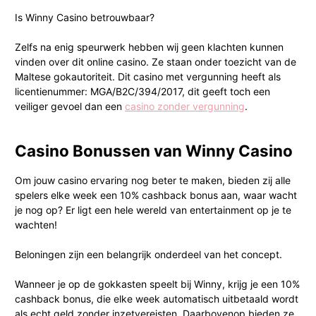
Is Winny Casino betrouwbaar?
Zelfs na enig speurwerk hebben wij geen klachten kunnen
vinden over dit online casino. Ze staan onder toezicht van de
Maltese gokautoriteit. Dit casino met vergunning heeft als
licentienummer: MGA/B2C/394/2017, dit geeft toch een
veiliger gevoel dan een
casino zonder vergunning
.
Casino Bonussen van Winny Casino
Om jouw casino ervaring nog beter te maken, bieden zij alle
spelers elke week een 10% cashback bonus aan, waar wacht
je nog op? Er ligt een hele wereld van entertainment op je te
wachten!
Beloningen zijn een belangrijk onderdeel van het concept.
Wanneer je op de gokkasten speelt bij Winny, krijg je een 10%
cashback bonus, die elke week automatisch uitbetaald wordt
als echt geld zonder inzetvereisten. Daarbovenop bieden ze