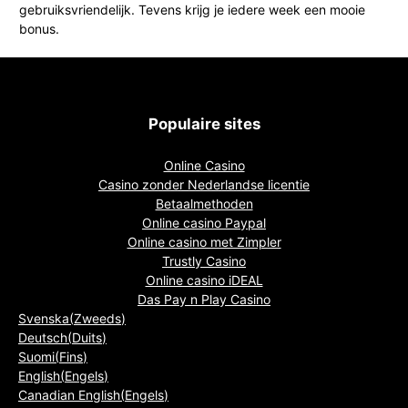
gebruiksvriendelijk. Tevens krijg je iedere week een mooie
bonus.
Populaire sites
Online Casino
Casino zonder Nederlandse licentie
Betaalmethoden
Online casino Paypal
Online casino met Zimpler
Trustly Casino
Online casino iDEAL
Das Pay n Play Casino
Svenska
(
Zweeds
)
Deutsch
(
Duits
)
Suomi
(
Fins
)
English
(
Engels
)
Canadian English
(
Engels
)