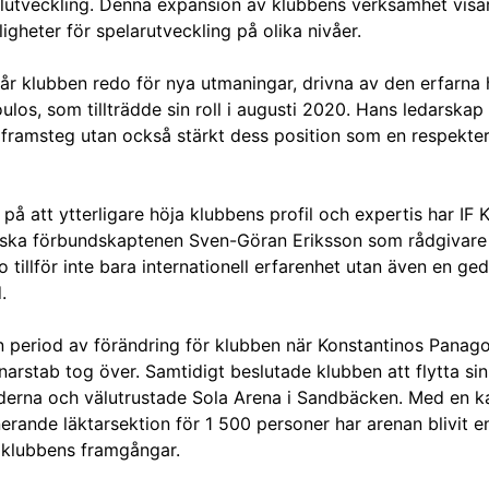
ollutveckling. Denna expansion av klubbens verksamhet visar
igheter för spelarutveckling på olika nivåer.
år klubben redo för nya utmaningar, drivna av den erfarna
os, som tillträdde sin roll i augusti 2020. Hans ledarskap 
a framsteg utan också stärkt dess position som en respekter
 på att ytterligare höja klubbens profil och expertis har IF K
elska förbundskaptenen Sven-Göran Eriksson som rådgivare
 tillför inte bara internationell erfarenhet utan även en 
.
 period av förändring för klubben när Konstantinos Panag
änarstab tog över. Samtidigt beslutade klubben att flytta s
moderna och välutrustade Sola Arena i Sandbäcken. Med en k
ande läktarsektion för 1 500 personer har arenan blivit en
 klubbens framgångar.