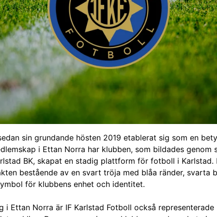
r sedan sin grundande hösten 2019 etablerat sig som en be
edlemskap i Ettan Norra har klubben, som bildades genom
lstad BK, skapat en stadig plattform för fotboll i Karlstad
kten bestående av en svart tröja med blåa ränder, svarta 
symbol för klubbens enhet och identitet.
 i Ettan Norra är IF Karlstad Fotboll också representerade