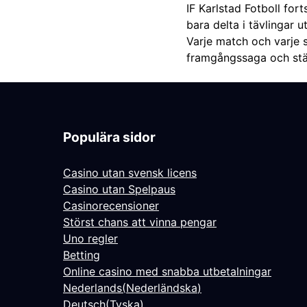
IF Karlstad Fotboll fort
bara delta i tävlingar 
Varje match och varje s
framgångssaga och stär
Populära sidor
Casino utan svensk licens
Casino utan Spelpaus
Casinorecensioner
Störst chans att vinna pengar
Uno regler
Betting
Online casino med snabba utbetalningar
Nederlands
(
Nederländska
)
Deutsch
(
Tyska
)