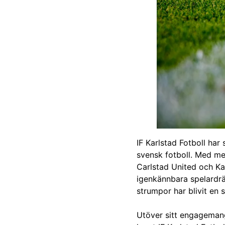
IF Karlstad Fotboll ha
svensk fotboll. Med m
Carlstad United och Kar
igenkännbara spelardrä
strumpor har blivit en 
Utöver sitt engagemang