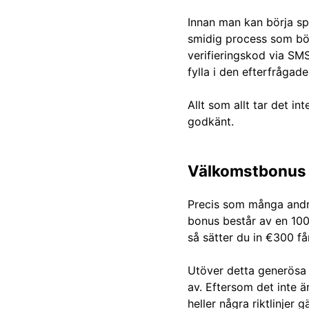
Innan man kan börja sp
smidig process som bör
verifieringskod via SMS
fylla i den efterfrågad
Allt som allt tar det i
godkänt.
Välkomstbonu
Precis som många andra
bonus består av en 100
så sätter du in €300 få
Utöver detta generösa 
av. Eftersom det inte ä
heller några riktlinjer 