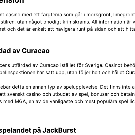
nt casino med ett färgtema som går i mörkgrönt, limegrönt
stilren, utan något onödigt krimskrams. All information är v
t och det är enkelt att navigera runt på sidan och att hit
rdad av Curacao
icens utfärdad av Curacao istället för Sverige. Casinot behö
linspektionen har satt upp, utan följer helt och hållet Cur
ebär detta en annan typ av spelupplevelse. Det finns inte a
tt svenskt casino och utbudet av spel, bonusar och betaln
s med MGA, en av de vanligaste och mest populära spel lic
spelandet på JackBurst