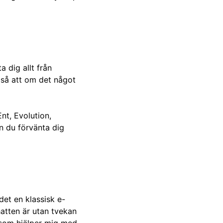
 dig allt från
 så att om det något
Ent, Evolution,
n du förvänta dig
det en klassisk e-
hatten är utan tvekan