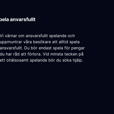
pela anvarsfullt
Vi värnar om ansvarsfullt spelande och
uppmuntrar våra besökare att alltid spela
ansvarsfullt. Du bör endast spela för pengar
du har råd att förlora. Vid minsta tecken på
ett ohälsosamt spelande bör du söka hjälp.