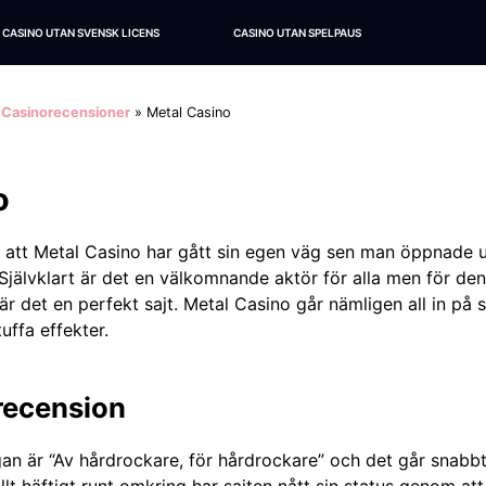
CASINO UTAN SVENSK LICENS
CASINO UTAN SPELPAUS
»
Casinorecensioner
»
Metal Casino
o
 att Metal Casino har gått sin egen väg sen man öppnade u
Självklart är det en välkomnande aktör för alla men för den
 är det en perfekt sajt. Metal Casino går nämligen all in på
uffa effekter.
recension
an är “Av hårdrockare, för hårdrockare” och det går snabbt 