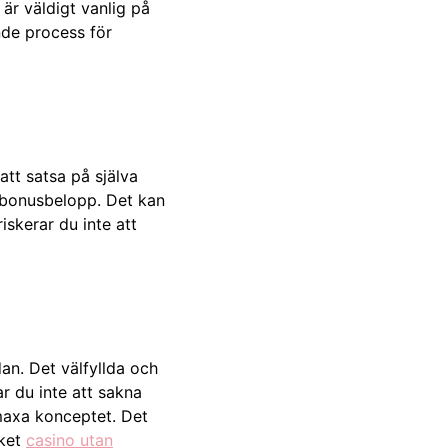
r väldigt vanlig på
nde process för
att satsa på själva
 bonusbelopp. Det kan
iskerar du inte att
dan. Det välfyllda och
r du inte att sakna
 maxa konceptet. Det
lket
casino utan