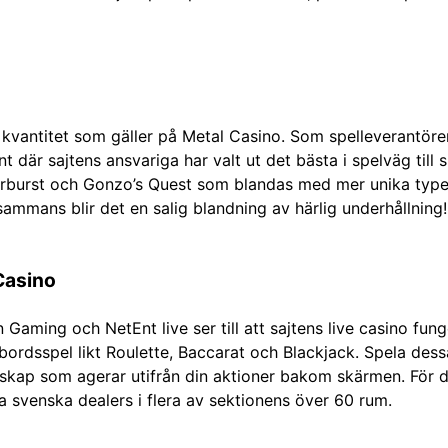
r kvantitet som gäller på Metal Casino. Som spelleverantörer
där sajtens ansvariga har valt ut det bästa i spelväg till 
arburst och Gonzo’s Quest som blandas med mer unika typer 
sammans blir det en salig blandning av härlig underhållning!
Casino
 Gaming och NetEnt live ser till att sajtens live casino fun
 bordsspel likt Roulette, Baccarat och Blackjack. Spela de
llskap som agerar utifrån din aktioner bakom skärmen. För
a svenska dealers i flera av sektionens över 60 rum.