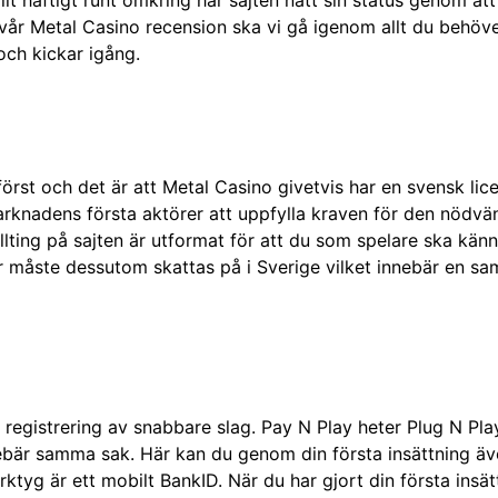
lt häftigt runt omkring har sajten nått sin status genom att
vår Metal Casino recension ska vi gå igenom allt du behöve
och kickar igång.
först och det är att Metal Casino givetvis har en svensk li
rknadens första aktörer att uppfylla kraven för den nödvän
llting på sajten är utformat för att du som spelare ska kän
er måste dessutom skattas på i Sverige vilket innebär en sa
 registrering av snabbare slag. Pay N Play heter Plug N Play
är samma sak. Här kan du genom din första insättning äve
ktyg är ett mobilt BankID. När du har gjort din första insät